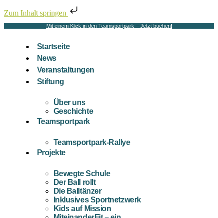
Zum Inhalt springen
Mit einem Klick in den Teamsportpark – Jetzt buchen!
Startseite
News
Veranstaltungen
Stiftung
Über uns
Geschichte
Teamsportpark
Teamsportpark-Rallye
Projekte
Bewegte Schule
Der Ball rollt
Die Balltänzer
Inklusives Sportnetzwerk
Kids auf Mission
MiteinanderFit – ein