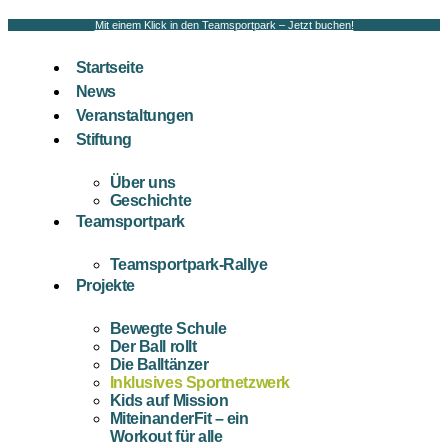
Mit einem Klick in den Teamsportpark – Jetzt buchen!
Startseite
News
Veranstaltungen
Stiftung
Über uns
Geschichte
Teamsportpark
Teamsportpark-Rallye
Projekte
Bewegte Schule
Der Ball rollt
Die Balltänzer
Inklusives Sportnetzwerk
Kids auf Mission
MiteinanderFit – ein
Workout für alle