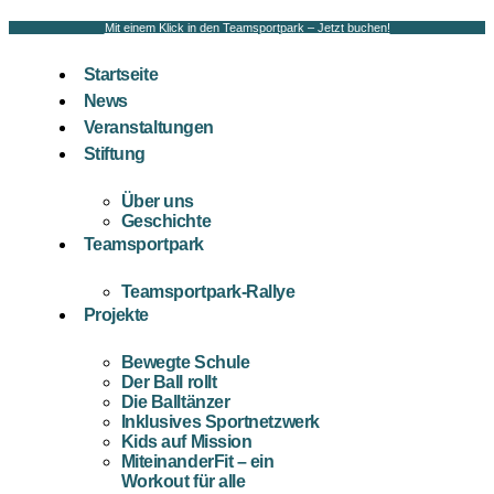
Mit einem Klick in den Teamsportpark – Jetzt buchen!
Startseite
News
Veranstaltungen
Stiftung
Über uns
Geschichte
Teamsportpark
Teamsportpark-Rallye
Projekte
Bewegte Schule
Der Ball rollt
Die Balltänzer
Inklusives Sportnetzwerk
Kids auf Mission
MiteinanderFit – ein
Workout für alle