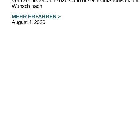
Vom 20. bis 24. Juli 2026 stand unser TeamSportPark fü
Wunsch nach
MEHR ERFAHREN >
August 4, 2026