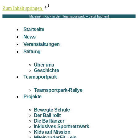
Zum Inhalt springen
Mit einem Klick in den Teamsportpark – Jetzt buchen!
Startseite
News
Veranstaltungen
Stiftung
Über uns
Geschichte
Teamsportpark
Teamsportpark-Rallye
Projekte
Bewegte Schule
Der Ball rollt
Die Balltänzer
Inklusives Sportnetzwerk
Kids auf Mission
MiteinanderFit – ein