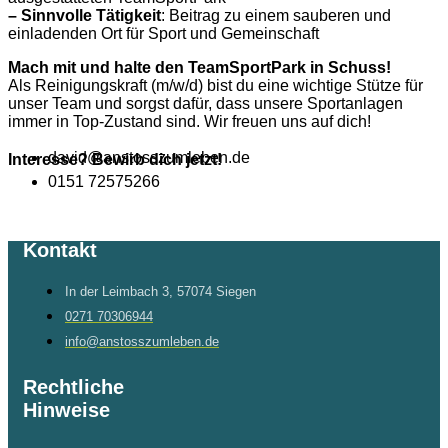
– Sinnvolle Tätigkeit
: Beitrag zu einem sauberen und
einladenden Ort für Sport und Gemeinschaft
Mach mit und halte den TeamSportPark in Schuss!
Als Reinigungskraft (m/w/d) bist du eine wichtige Stütze für
unser Team und sorgst dafür, dass unsere Sportanlagen
immer in Top-Zustand sind. Wir freuen uns auf dich!
david@anstosszumleben.de
Interesse? Bewirb dich jetzt!
0151 72575266
Kontakt
In der Leimbach 3, 57074 Siegen
0271 70306944
info@anstosszumleben.de
Rechtliche
Hinweise