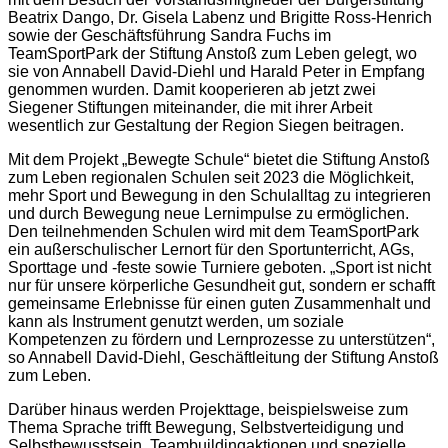
Beatrix Dango, Dr. Gisela Labenz und Brigitte Ross-Henrich
sowie der Geschäftsführung Sandra Fuchs im
TeamSportPark der Stiftung Anstoß zum Leben gelegt, wo
sie von Annabell David-Diehl und Harald Peter in Empfang
genommen wurden. Damit kooperieren ab jetzt zwei
Siegener Stiftungen miteinander, die mit ihrer Arbeit
wesentlich zur Gestaltung der Region Siegen beitragen.
Mit dem Projekt „Bewegte Schule“ bietet die Stiftung Anstoß
zum Leben regionalen Schulen seit 2023 die Möglichkeit,
mehr Sport und Bewegung in den Schulalltag zu integrieren
und durch Bewegung neue Lernimpulse zu ermöglichen.
Den teilnehmenden Schulen wird mit dem TeamSportPark
ein außerschulischer Lernort für den Sportunterricht, AGs,
Sporttage und -feste sowie Turniere geboten. „Sport ist nicht
nur für unsere körperliche Gesundheit gut, sondern er schafft
gemeinsame Erlebnisse für einen guten Zusammenhalt und
kann als Instrument genutzt werden, um soziale
Kompetenzen zu fördern und Lernprozesse zu unterstützen“,
so Annabell David-Diehl, Geschäftleitung der Stiftung Anstoß
zum Leben.
Darüber hinaus werden Projekttage, beispielsweise zum
Thema Sprache trifft Bewegung, Selbstverteidigung und
Selbstbewusstsein, Teambuildingaktionen und spezielle