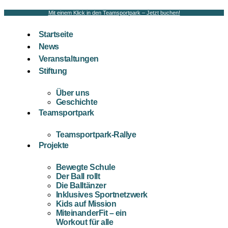
Mit einem Klick in den Teamsportpark – Jetzt buchen!
Startseite
News
Veranstaltungen
Stiftung
Über uns
Geschichte
Teamsportpark
Teamsportpark-Rallye
Projekte
Bewegte Schule
Der Ball rollt
Die Balltänzer
Inklusives Sportnetzwerk
Kids auf Mission
MiteinanderFit – ein
Workout für alle