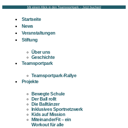
Mit einem Klick in den Teamsportpark – Jetzt buchen!
Startseite
News
Veranstaltungen
Stiftung
Über uns
Geschichte
Teamsportpark
Teamsportpark-Rallye
Projekte
Bewegte Schule
Der Ball rollt
Die Balltänzer
Inklusives Sportnetzwerk
Kids auf Mission
MiteinanderFit – ein
Workout für alle