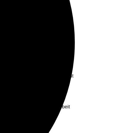
zum Leben“ hautnah zu erleben. Ob
t die Möglichkeit, gemeinsam aktiv
chaft gestärkt wird. Unsere
obieren und sich von der Vielfalt
s Bewegung mit Begegnung
und sich wohlzufühlen.
ßartige Gelegenheit, unsere Arbeit
n.