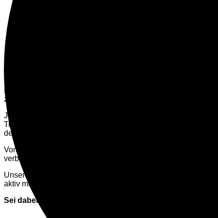
SO KANNST DU UNS UNTERSTÜTZEN
VIELFALT ERLEBEN – GEMEINSAM IN BEWEGUNG
Unsere Veranstaltungen sind das Herzstück unserer Arbeit und
sportliche Events, inklusive Workshops oder kreative Mitmach
zu sein, neue Erfahrungen zu sammeln und miteinander in Kont
Jedes Event ist mehr als nur eine Veranstaltung. Es ist ein O
Turniere fördern Fairness und Teamgeist, während Workshops
des Sports inspirieren zu lassen.
Von regionalen Sportfesten bis hin zu themenspezifischen P
verbindet. Dabei legen wir großen Wert auf Inklusion und Barri
Unsere Veranstaltungen sind nicht nur für Teilnehmer:innen ei
aktiv mitzuerleben. Gemeinsam schaffen wir Erlebnisse, die i
Sei dabei – als Teilnehmer, Zuschauer oder Helfer – und er