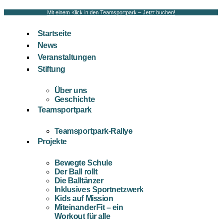
Mit einem Klick in den Teamsportpark – Jetzt buchen!
Startseite
News
Veranstaltungen
Stiftung
Über uns
Geschichte
Teamsportpark
Teamsportpark-Rallye
Projekte
Bewegte Schule
Der Ball rollt
Die Balltänzer
Inklusives Sportnetzwerk
Kids auf Mission
MiteinanderFit – ein
Workout für alle