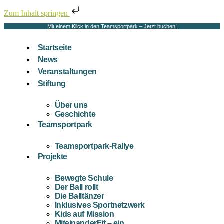
Zum Inhalt springen
Mit einem Klick in den Teamsportpark – Jetzt buchen!
Startseite
News
Veranstaltungen
Stiftung
Über uns
Geschichte
Teamsportpark
Teamsportpark-Rallye
Projekte
Bewegte Schule
Der Ball rollt
Die Balltänzer
Inklusives Sportnetzwerk
Kids auf Mission
MiteinanderFit – ein